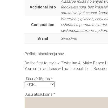
Aizsargā rokas no ārējās v
Additional Info
fenoksietanola, bez krāsvie
sausai vai ļoti sausai, kombi
Water/eau, glycerin, cetyl a
Composition
echinacea purpurea extract, 
cyclopentasiloxane, sodium 
Brand
Swissline
Pašlaik atsauksmju nav.
Be the first to review “Swissline AI Make Peace 
Your email address will not be published.
Required
Jūsu vērtējums
*
Jūsu atsauksme
*