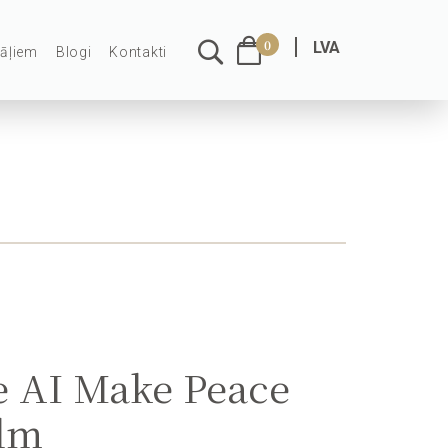
0
LVA
āļiem
Blogi
Kontakti
e AI Make Peace
lm