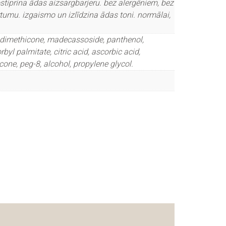
tiprina ādas aizsargbarjeru. bez alergēniem, bez
umu. izgaismo un izlīdzina ādas toni. normālai,
e, dimethicone, madecassoside, panthenol,
yl palmitate, citric acid, ascorbic acid,
ne, peg-8, alcohol, propylene glycol.