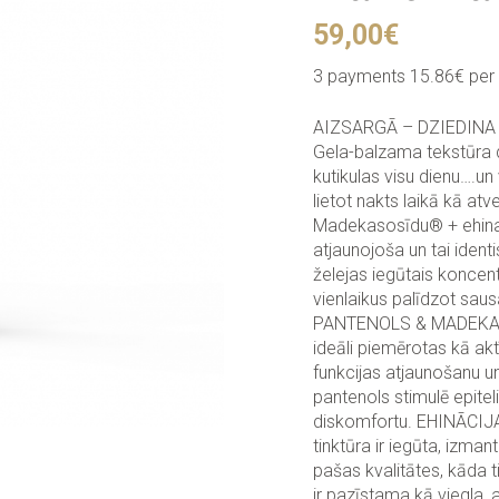
59,00
€
3 payments 15.86€ per 
AIZSARGĀ – DZIEDINA –
Gela-balzama tekstūra d
kutikulas visu dienu….un
lietot nakts laikā kā a
Madekasosīdu® + ehina
atjaunojoša un tai ident
želejas iegūtais koncent
vienlaikus palīdzot saus
PANTENOLS & MADEKASOS
ideāli piemērotas kā akt
funkcijas atjaunošanu u
pantenols stimulē epite
diskomfortu. EHINĀCIJ
tinktūra ir iegūta, izmanto
pašas kvalitātes, kāda t
ir pazīstama kā viegla, a