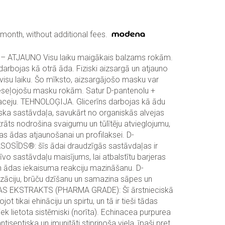
month, without additional fees.
 ATJAUNO Visu laiku maigākais balzams rokām.
arbojas kā otrā āda. Fiziski aizsargā un atjauno
 visu laiku. Šo mīksto, aizsargājošo masku var
tveseļojošu masku rokām. Satur D-pantenolu +
ceju. TEHNOLOĢIJA. Glicerīns darbojas kā ādu
iska sastāvdaļa, savukārt no organiskās alvejas
rāts nodrošina svaigumu un tūlītēju atvieglojumu,
as ādas atjaunošanai un profilaksei. D-
ĪDS®: šīs ādai draudzīgās sastāvdaļas ir
īvo sastāvdaļu maisījums, lai atbalstītu barjeras
n ādas iekaisuma reakciju mazināšanu. D-
lizāciju, brūču dzīšanu un samazina sāpes un
AS EKSTRAKTS (PHARMA GRADE): Šī ārstnieciskā
jot tikai ehināciju un spirtu, un tā ir tieši tādas
iek lietota sistēmiski (norīta). Echinacea purpurea
ntiseptiska un imunitāti stiprinoša viela, īpaši pret