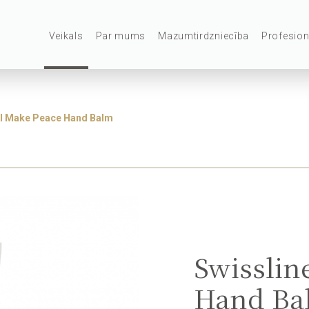
Veikals
Par mums
Mazumtirdzniecība
Profesion
AI Make Peace Hand Balm
Swisslin
Hand Ba