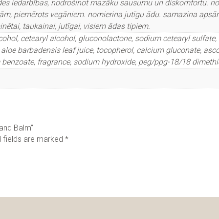
ides iedarbības, nodrošinot mazāku sausumu un diskomfortu. nos
lām, piemērots vegāniem. nomierina jutīgu ādu. samazina apsārt
nētai, taukainai, jutīgai, visiem ādas tipiem.
lcohol, cetearyl alcohol, gluconolactone, sodium cetearyl sulfat
aloe barbadensis leaf juice, tocopherol, calcium gluconate, ascorb
benzoate, fragrance, sodium hydroxide, peg/ppg-18/18 dimethico
Hand Balm”
 fields are marked
*