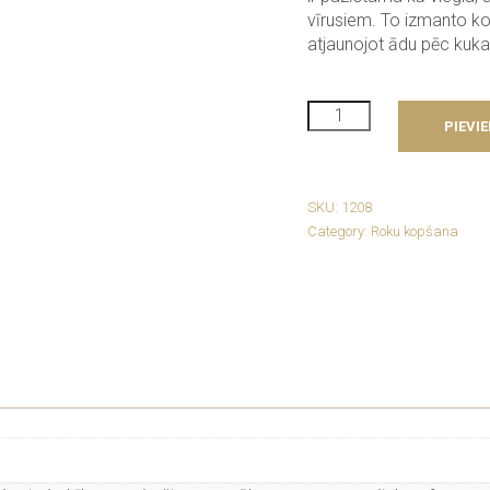
vīrusiem. To izmanto ko
atjaunojot ādu pēc kuk
Swissline
PIEVI
AI
Make
Peace
Hand
SKU:
1208
Balm
Category:
Roku kopšana
daudzums