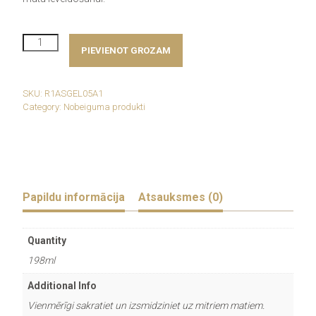
R+Co
PIEVIENOT GROZAM
FREEWAY
Defining
Spray
Gel
SKU:
R1ASGEL05A1
daudzums
Category:
Nobeiguma produkti
Papildu informācija
Atsauksmes (0)
Quantity
198ml
Additional Info
Vienmērīgi sakratiet un izsmidziniet uz mitriem matiem.