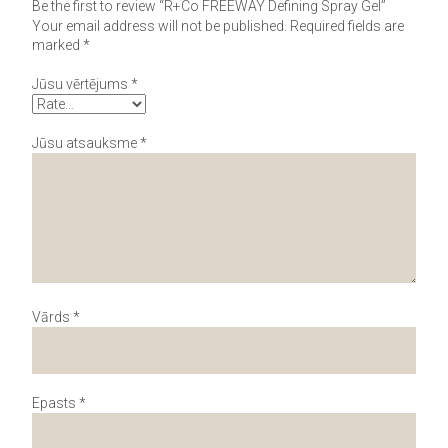
Be the first to review “R+Co FREEWAY Defining Spray Gel”
Your email address will not be published.
Required fields are
marked
*
Jūsu vērtējums
*
Jūsu atsauksme
*
Vārds
*
Epasts
*