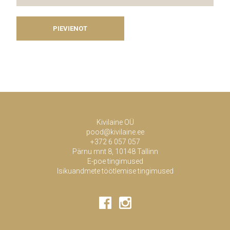
Kivilaine OÜ
pood@kivilaine.ee
+372 6 057 057
Pärnu mnt 8, 10148 Tallinn
E-poe tingimused
Isikuandmete töötlemise tingimused