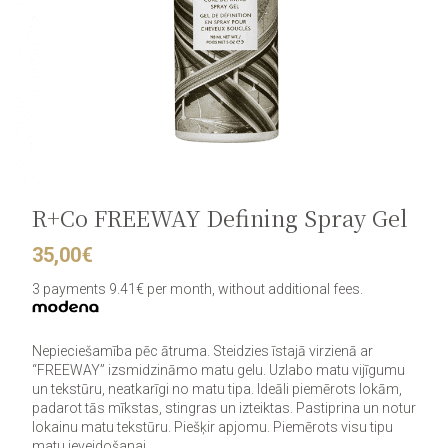
R+Co FREEWAY Defining Spray Gel
35,00
€
3 payments 9.41€ per month, without additional fees.
Nepieciešamība pēc ātruma. Steidzies īstajā virzienā ar
“FREEWAY” izsmidzināmo matu gelu. Uzlabo matu vijīgumu
un tekstūru, neatkarīgi no matu tipa. Ideāli piemērots lokām,
padarot tās mīkstas, stingras un izteiktas. Pastiprina un notur
lokainu matu tekstūru. Piešķir apjomu. Piemērots visu tipu
matu ieveidošanai.