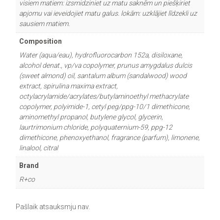
visiem matiem: izsmidziniet uz matu saknēm un piešķiriet
apjomu vai ieveidojiet matu galus. lokām: uzklājiet līdzekli uz
sausiem matiem.
Composition
Water (aqua/eau), hydrofluorocarbon 152a, disiloxane,
alcohol denat., vp/va copolymer, prunus amygdalus dulcis
(sweet almond) oil, santalum album (sandalwood) wood
extract, spirulina maxima extract,
octylacrylamide/acrylates/butylaminoethyl methacrylate
copolymer, polyimide-1, cetyl peg/ppg-10/1 dimethicone,
aminomethyl propanol, butylene glycol, glycerin,
laurtrimonium chloride, polyquaternium-59, ppg-12
dimethicone, phenoxyethanol, fragrance (parfum), limonene,
linalool, citral
Brand
R+co
Pašlaik atsauksmju nav.